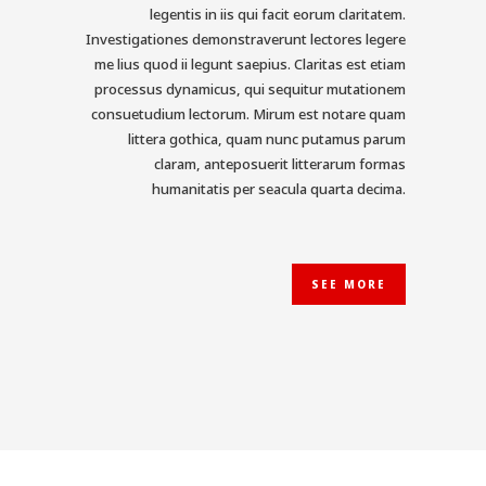
legentis in iis qui facit eorum claritatem.
Investigationes demonstraverunt lectores legere
me lius quod ii legunt saepius. Claritas est etiam
processus dynamicus, qui sequitur mutationem
consuetudium lectorum. Mirum est notare quam
littera gothica, quam nunc putamus parum
claram, anteposuerit litterarum formas
humanitatis per seacula quarta decima.
SEE MORE